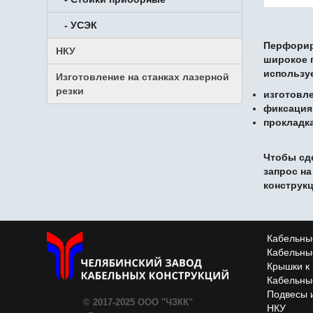
- УСЭК
Перфорир
НКУ
широкое 
используе
Изготовление на станках лазерной
резки
изготовл
фиксация
прокладка
Чтобы сд
запрос н
конструк
Кабельны
Кабельны
Крышки к
Кабельны
Подвесы 
© 2017-2025 ООО "ЧЗКК"
НКУ