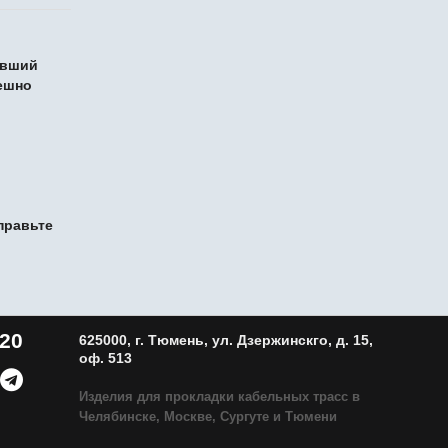
ивший
ешно
правьте
-20
625000, г. Тюмень, ул. Дзержинскго, д. 15,
оф. 513
Изделия для прокладки кабельных трасс в
Челябинске, Москве, Сургуте и Тюмени