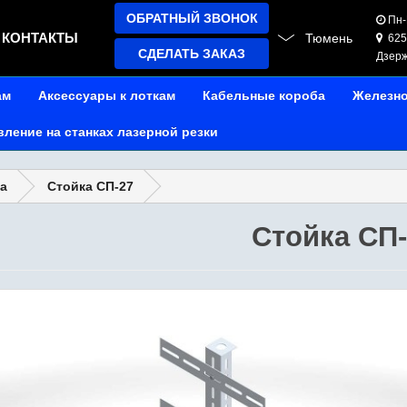
ОБРАТНЫЙ ЗВОНОК
Пн-П
КОНТАКТЫ
Тюмень
6250
СДЕЛАТЬ ЗАКАЗ
Дзерж
ам
Аксессуары к лоткам
Кабельные короба
Железн
вление на станках лазерной резки
а
Стойка СП-27
Стойка СП-