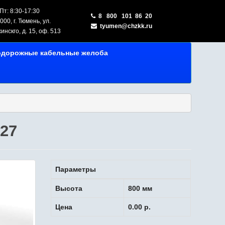
т: 8:30-17:30
8 800 101 86 20
00, г. Тюмень, ул.
tyumen@chzkk.ru
инскго, д. 15, оф. 513
одорожные кабельные желоба
27
Параметры
Высота
800 мм
Цена
0.00 р.