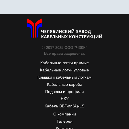
© 2017-2025 ООО "ЧЗКК"
Все права защищены.
Кабельные лотки прямые
Кабельные лотки угловые
Крышки к кабельным лоткам
Кабельные короба
Подвесы и профили
НКУ
Кабель ВВГнгп(A)-LS
ЧЗКК
Почтовый адрес:
55, Первой Пятилетки
454007
Челябинск, Россия
Телефон:
+7-351-277-77-20
, Факс:
+7-351-277-77-20
, E-mail:
info@chzkk.ru
О компании
Галерея
Контакты